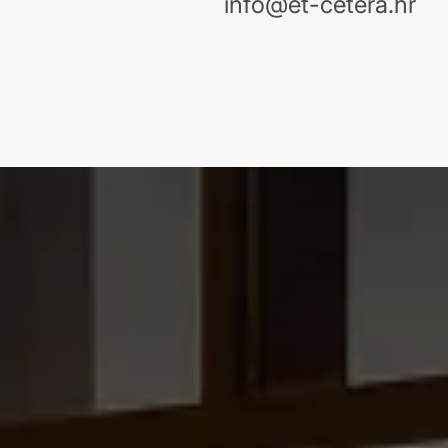
info@et-cetera.hr