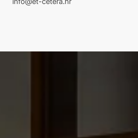
info@et-cetera.hr