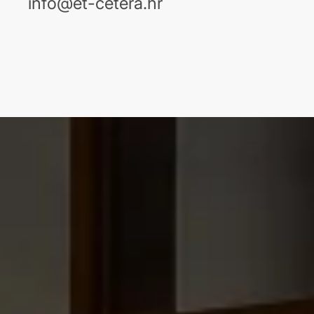
info@et-cetera.hr