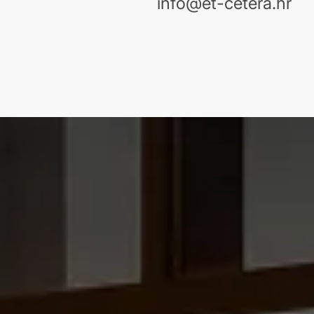
info@et-cetera.hr