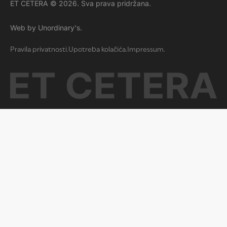
ET CETERA © 2026. Sva prava pridržana.
Web by Unordinary's.
Pravila privatnosti.
Upotreba kolačića.
Impressum.