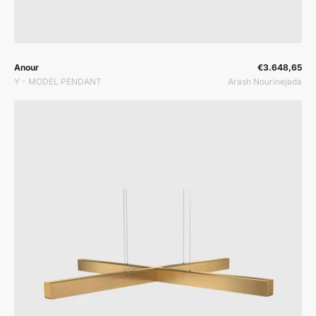
Prodavač:
Prodavač:
Anour
€3.648,65
Y - MODEL PENDANT
Arash Nourinejada