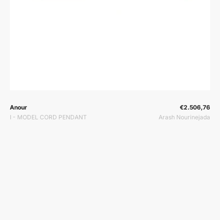
Prodavač:
Prodavač:
Anour
€2.506,76
I - MODEL CORD PENDANT
Arash Nourinejada