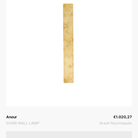
Prodavač:
Prodavač:
Anour
€1.020,27
DIVAR WALL LAMP
Arash Nourinejada