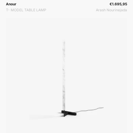
Prodavač:
Prodavač:
Anour
€1.695,95
T- MODEL TABLE LAMP
Arash Nourinejada