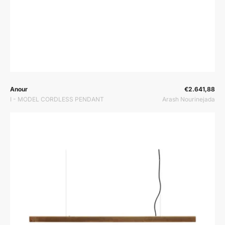
Prodavač:
Prodavač:
Anour
€2.641,88
I - MODEL CORDLESS PENDANT
Arash Nourinejada