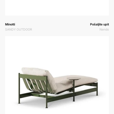
Prodavač:
Prodavač:
Minotti
Pošaljite upit
SANDY OUTDOOR
Nendo