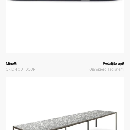
Prodavač:
Prodavač:
Minotti
Pošaljite upit
ORION OUTDOOR
Giampiero Tagliaferri