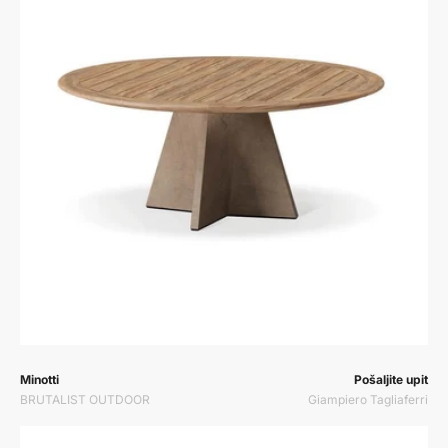
Prodavač:
Prodavač:
Minotti
Pošaljite upit
BRUTALIST OUTDOOR
Giampiero Tagliaferri