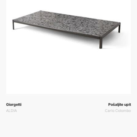
Prodavač:
Prodavač:
Giorgetti
Pošaljite upit
ALDIA
Carlo Colombo