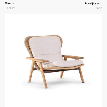
Prodavač:
Prodavač:
Minotti
Pošaljite upit
SANDY
Nendo