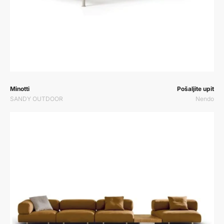
Prodavač:
Prodavač:
Minotti
Pošaljite upit
SANDY OUTDOOR
Nendo