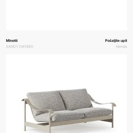
Prodavač:
Prodavač:
Minotti
Pošaljite upit
SANDY DAYBED
Nendo