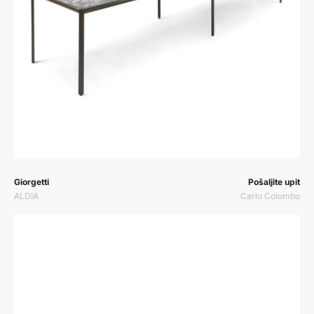
Prodavač:
Prodavač:
Giorgetti
Pošaljite upit
ALDIA
Carlo Colombo