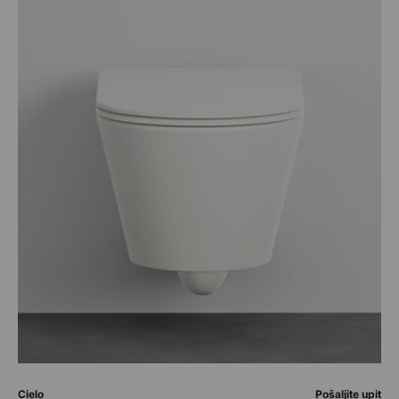
Prodavač:
Prodavač:
Cielo
Pošaljite upit