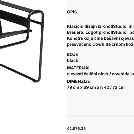
OPIS
Klasični dizajn iz KnollStudio l
Breuera.
Logotip KnollStudio i p
Konstrukciju čine bešavni cjevast
presvučeno Cowhide crnom 
BOJE
black
MATERIJAL
cjevasti čelični okvir / cowhide 
DIMENZIJE
79 cm x 69 cm x h 42 / 72 cm
€2.976,25