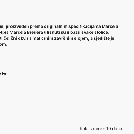
inije, proizveden prema originalnim specifikacijama Marcela
otpis Marcela Breuera utisnuti su u bazu svake stolice.
i čelični okvir s mat crnim završnim slojem, a sjedište je
kožom.
koža
Rok isporuke:
10 dana