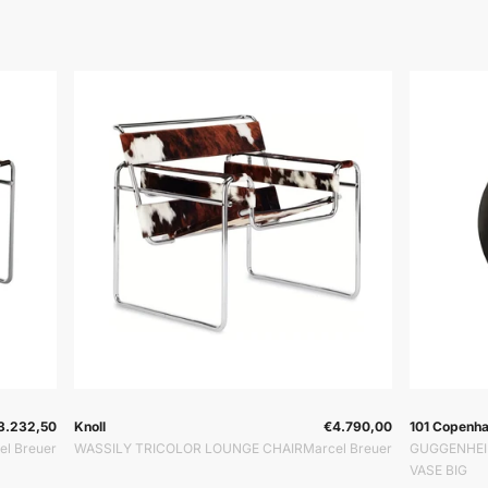
davač:
Prodavač:
Prodavač:
Prodavač:
3.232,50
Knoll
€4.790,00
101 Copenh
el Breuer
WASSILY TRICOLOR LOUNGE CHAIR
Marcel Breuer
GUGGENHE
VASE BIG