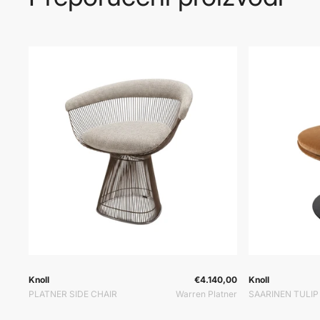
Prodavač:
Prodavač:
Prodavač:
Knoll
€4.140,00
Knoll
PLATNER SIDE CHAIR
Warren Platner
SAARINEN TULIP