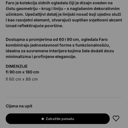
Faro je kolekcija zidnih ogledala čiji je dizajn sveden na
čistu geometriju – krug i liniju – s naglašenim dekorativnim
učinkom. Upečatljivi detalj je linijski nosač koji ujedno služi
i kao rasvjetni element, stvarajući suptilan svjetlosni akcent
iznad reflektirajuće površine.
Dostupna u promjerima od 60 i 90 cm, ogledala Faro
kombiniraju jednostavnost forme s funkcionalnošću,
idealna za suvremene interijere kojima žele dodati dozu
minimalizma i profinjene elegancije.
DIMENZIJE
fi 90 cm x 180 cm
fi 60 cm x 88 cm
Cijena na upit
Zatražite ponudu