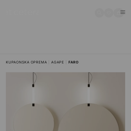
na sadržaj
Košarica
KUPAONSKA OPREMA
|
AGAPE
|
FARO