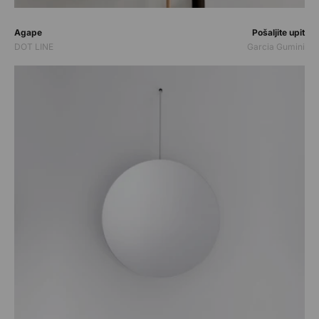
Prodavač:
Prodavač:
Agape
Pošaljite upit
DOT LINE
Garcia Gumini