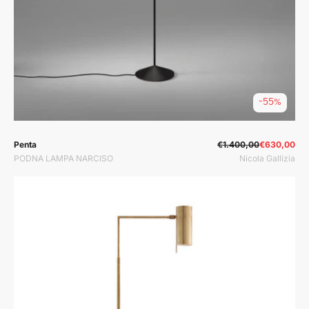
-55%
Prodavač:
Prodavač:
Penta
€1.400,00
€630,00
PODNA LAMPA NARCISO
Nicola Gallizia