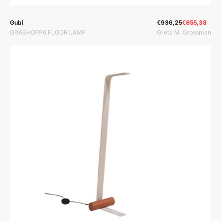
Prodavač:
Prodavač:
Gubi
€936,25
€655,38
GRASHOPPA FLOOR LAMP
Greta M. Grossman