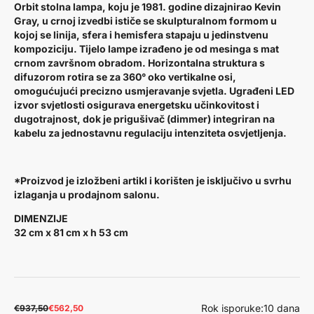
Orbit stolna lampa, koju je 1981. godine dizajnirao
Kevin
Gray
, u crnoj izvedbi ističe se skulpturalnom formom u
kojoj se linija, sfera i hemisfera stapaju u jedinstvenu
kompoziciju. Tijelo lampe izrađeno je od mesinga s mat
crnom završnom obradom. Horizontalna struktura s
difuzorom rotira se za 360° oko vertikalne osi,
omogućujući precizno usmjeravanje svjetla. Ugrađeni LED
izvor svjetlosti osigurava energetsku učinkovitost i
dugotrajnost, dok je prigušivač (dimmer) integriran na
kabelu za jednostavnu regulaciju intenziteta osvjetljenja.
*Proizvod je izložbeni artikl i korišten je isključivo u svrhu
izlaganja u prodajnom salonu.
DIMENZIJE
32 cm x 81 cm x h 53 cm
Rok isporuke:
10 dana
€937,50
€562,50