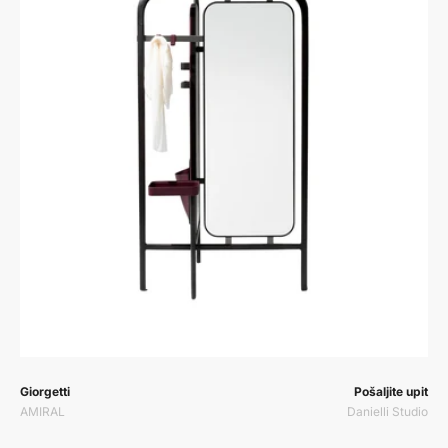
Prodavač:
Prodavač:
Giorgetti
Pošaljite upit
AMIRAL
Danielli Studio