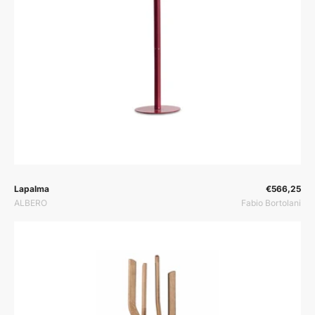
Prodavač:
Prodavač:
Lapalma
€566,25
ALBERO
Fabio Bortolani