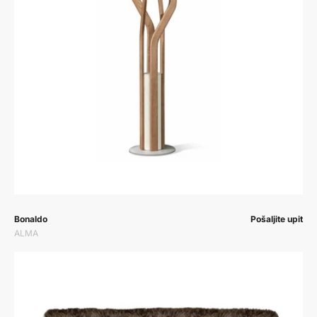
Prodavač:
Prodavač:
Bonaldo
Pošaljite upit
ALMA