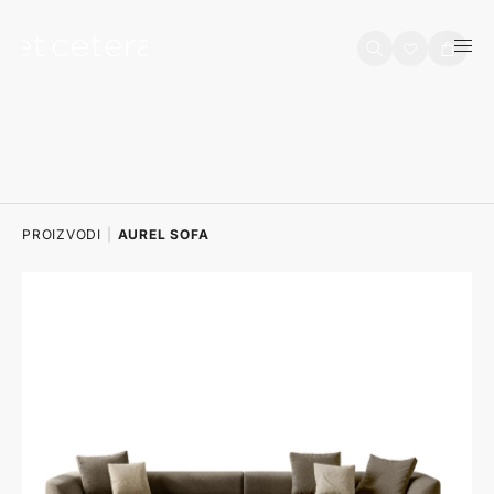
na sadržaj
Košarica
PROIZVODI
|
AUREL SOFA