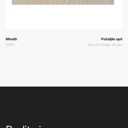
Prodavač:
Prodavač:
Minotti
Pošaljite upit
SIRIO
Minotti Design Studio