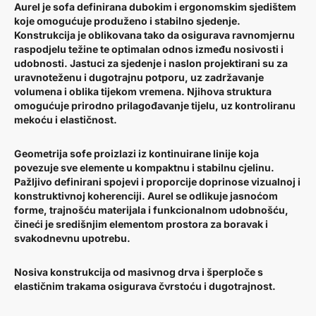
Aurel je sofa definirana dubokim i ergonomskim sjedištem
koje omogućuje produženo i stabilno sjedenje.
Konstrukcija je oblikovana tako da osigurava ravnomjernu
raspodjelu težine te optimalan odnos između nosivosti i
udobnosti. Jastuci za sjedenje i naslon projektirani su za
uravnoteženu i dugotrajnu potporu, uz zadržavanje
volumena i oblika tijekom vremena. Njihova struktura
omogućuje prirodno prilagođavanje tijelu, uz kontroliranu
mekoću i elastičnost.
Geometrija sofe proizlazi iz kontinuirane linije koja
povezuje sve elemente u kompaktnu i stabilnu cjelinu.
Pažljivo definirani spojevi i proporcije doprinose vizualnoj i
konstruktivnoj koherenciji. Aurel se odlikuje jasnoćom
forme, trajnošću materijala i funkcionalnom udobnošću,
čineći je središnjim elementom prostora za boravak i
svakodnevnu upotrebu.
Nosiva konstrukcija od masivnog drva i šperploče s
elastičnim trakama osigurava čvrstoću i dugotrajnost.