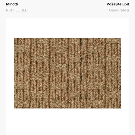
Prodavač:
Prodavač:
Minotti
Pošaljite upit
RUFFLE BED
GamFratesi