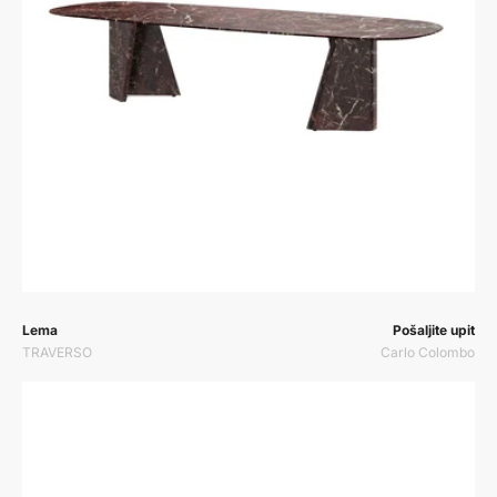
Prodavač:
Prodavač:
Lema
Pošaljite upit
TRAVERSO
Carlo Colombo