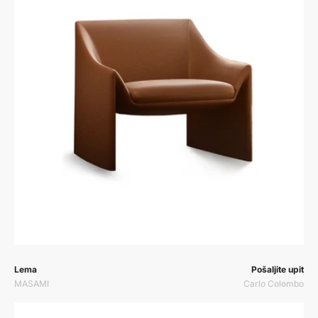
Prodavač:
Prodavač:
Lema
Pošaljite upit
MASAMI
Carlo Colombo