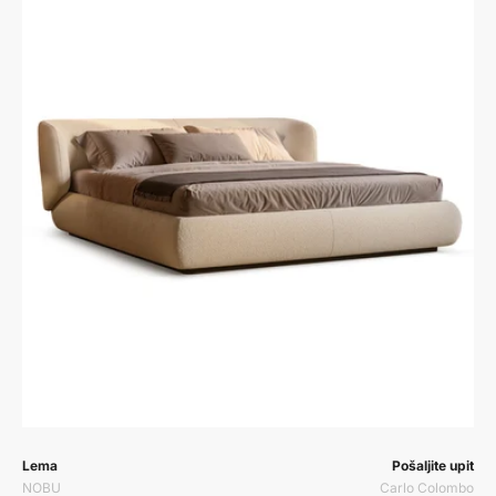
Prodavač:
Prodavač:
Lema
Pošaljite upit
NOBU
Carlo Colombo