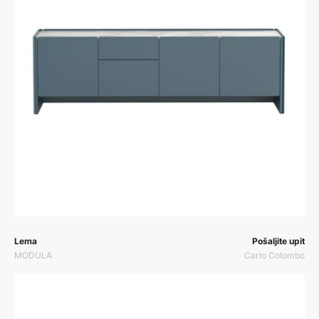
Prodavač:
Prodavač:
Lema
Pošaljite upit
MODULA
Carlo Colombo