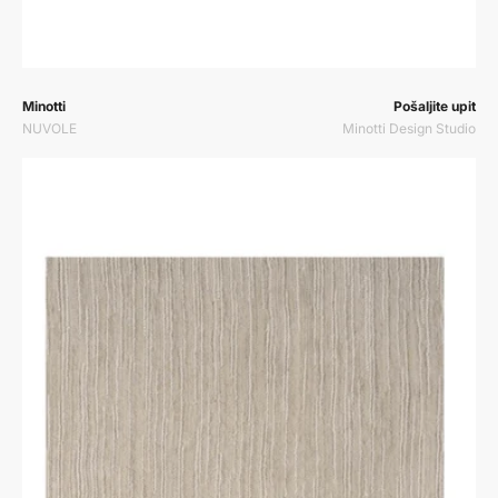
Prodavač:
Prodavač:
Minotti
Pošaljite upit
NUVOLE
Minotti Design Studio