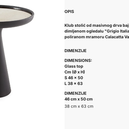
OPIS
Klub stolić od masivnog drva ba
dimljenom ogledalu "Grigio Itali
poliranom mramoru Calacatta Vagl
DIMENZIJE
DIMENSIONS:
Glass top
Cm (Ø x H)
S 46 x 50
L 38 x 63
DIMENZIJE
46 cm x 50 cm
38 cm x 63 cm