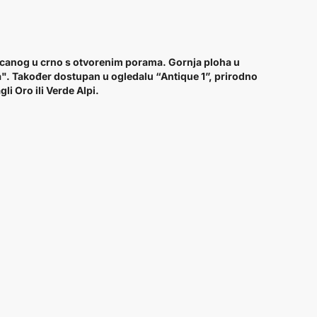
jcanog u crno s otvorenim porama. Gornja ploha u
a". Također dostupan u ogledalu “Antique 1”, prirodno
i Oro ili Verde Alpi.