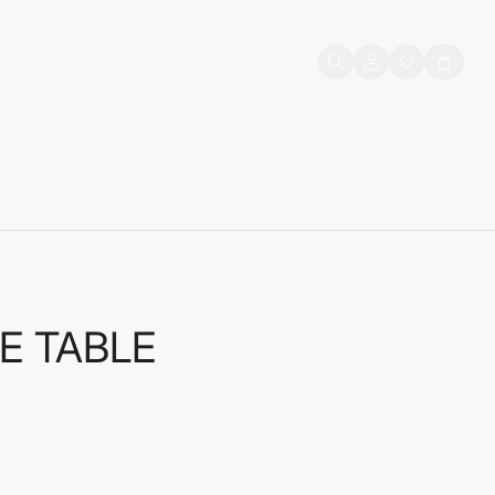
Prijava
Košarica
korisnika
E TABLE