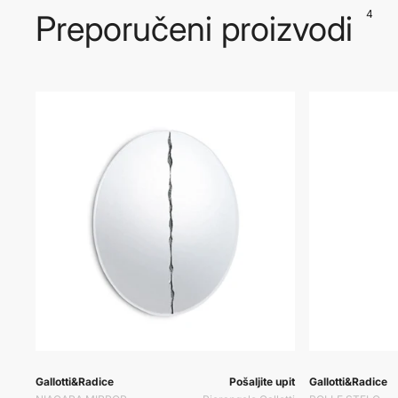
4
Preporučeni proizvodi
Prodavač:
Prodavač:
Prodavač:
Gallotti&Radice
Pošaljite upit
Gallotti&Radice