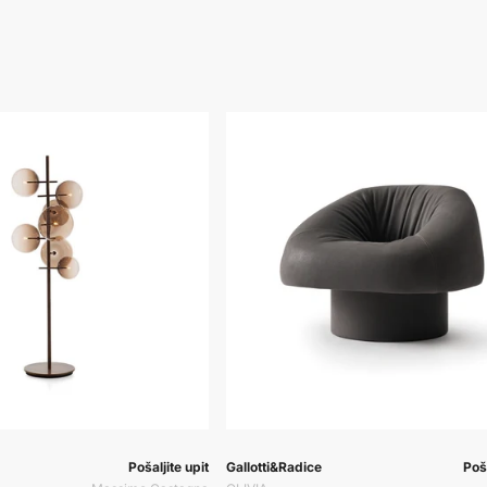
Prodavač:
Prodavač:
Pr
Pošaljite upit
Gallotti&Radice
Poša