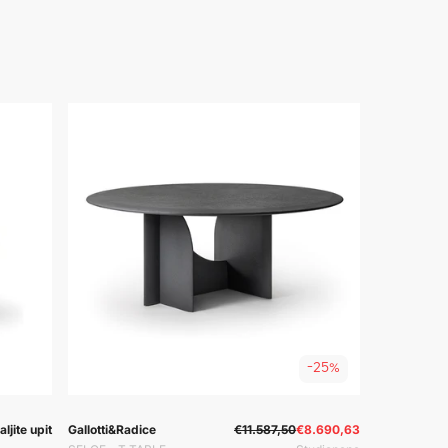
-25%
odavač:
Prodavač:
Prodavač:
ljite upit
Gallotti&Radice
€11.587,50
€8.690,63