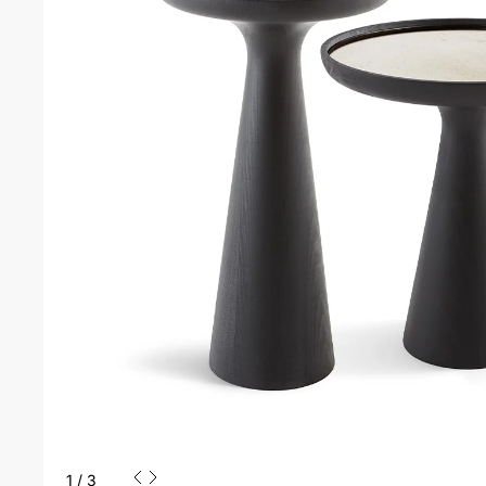
1
/
3