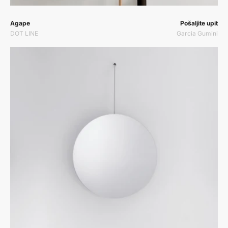
Prodavač:
Prodavač:
Agape
Pošaljite upit
DOT LINE
Garcia Gumini