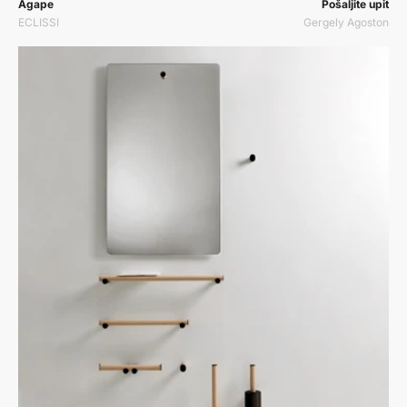
Prodavač:
Prodavač:
Agape
Pošaljite upit
ECLISSI
Gergely Agoston