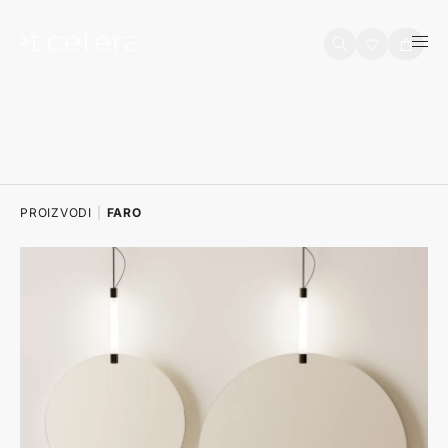
na sadržaj
Košarica
PROIZVODI
|
FARO