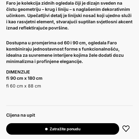
Faro je kolekcija zidnih ogledala čiji je dizajn sveden na
čistu geometriju – krug i liniju – s naglašenim dekorativnim
učinkom. Upečatljivi detalj je linijski nosač koji ujedno služi
i kao rasvjetni element, stvarajući suptilan svjetlosni akcent
iznad reflektirajuće površine.
Dostupna u promjerima od 60 i 90 cm, ogledala Faro
kombiniraju jednostavnost forme s funkcionalnošću,
idealna za suvremene interijere kojima žele dodati dozu
minimalizma i profinjene elegancije.
DIMENZIJE
fi 90 cm x 180 cm
fi 60 cm x 88 cm
Cijena na upit
Zatražite ponudu