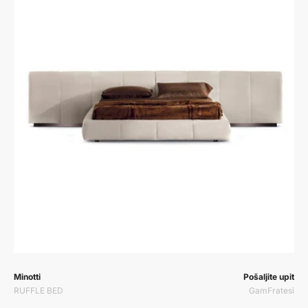
Prodavač:
Prodavač:
Minotti
Pošaljite upit
RUFFLE BED
GamFratesi