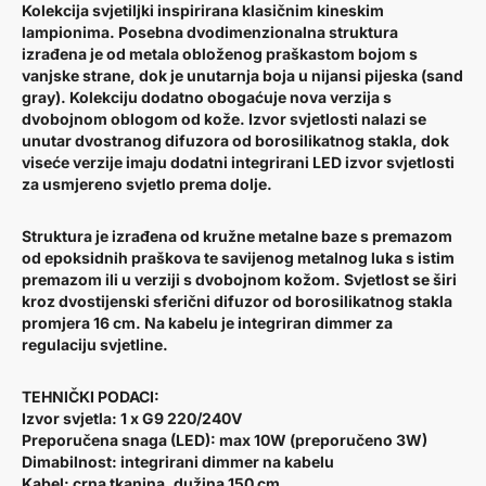
Kolekcija svjetiljki inspirirana klasičnim kineskim
lampionima. Posebna dvodimenzionalna struktura
izrađena je od metala obloženog praškastom bojom s
vanjske strane, dok je unutarnja boja u nijansi pijeska (sand
gray). Kolekciju dodatno obogaćuje nova verzija s
dvobojnom oblogom od kože. Izvor svjetlosti nalazi se
unutar dvostranog difuzora od borosilikatnog stakla, dok
viseće verzije imaju dodatni integrirani LED izvor svjetlosti
za usmjereno svjetlo prema dolje.
Struktura je izrađena od kružne metalne baze s premazom
od epoksidnih praškova te savijenog metalnog luka s istim
premazom ili u verziji s dvobojnom kožom. Svjetlost se širi
kroz dvostijenski sferični difuzor od borosilikatnog stakla
promjera 16 cm. Na kabelu je integriran dimmer za
regulaciju svjetline.
TEHNIČKI PODACI:
Izvor svjetla: 1 x G9 220/240V
Preporučena snaga (LED): max 10W (preporučeno 3W)
Dimabilnost: integrirani dimmer na kabelu
Kabel: crna tkanina, dužina 150 cm