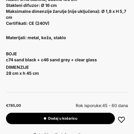
Stakleni difuzor: Ø 16 cm
Maksimalne dimenzije žarulje (nije uključena): Ø 1,8 x H 5,7
cm
Certifikati: CE (240V)
Materijali:
metal, koža, staklo
BOJE
c74 sand black + c46 sand grey + clear glass
DIMENZIJE
28 cm x h 45 cm
Rok isporuke:
45 - 60 dana
€785,00
Dodaj u košaricu