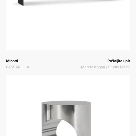
Prodavač:
Prodavač:
Minotti
Pošaljite upit
PASSARELLA
Marcio Kogan / Studio MK27