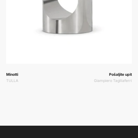
Prodavač:
Prodavač:
Minotti
Pošaljite upit
TULLA
Giampiero Taglliaferri