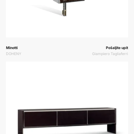
Prodavač:
Prodavač:
Minotti
Pošaljite upit
DOHENY
Giampiero Tagliaferri