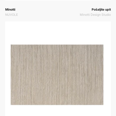
Prodavač:
Prodavač:
Minotti
Pošaljite upit
NUVOLE
Minotti Design Studio