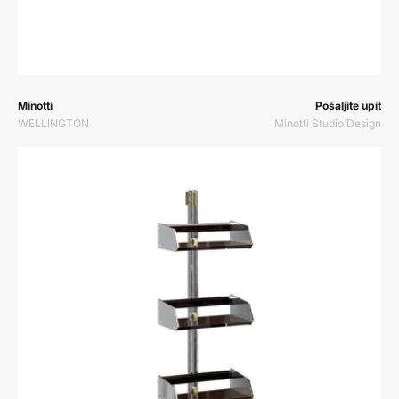
Prodavač:
Prodavač:
Minotti
Pošaljite upit
WELLINGTON
Minotti Studio Design