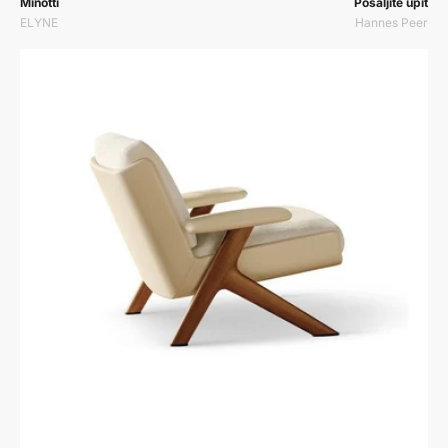
Prodavač:
Prodavač:
Minotti
Pošaljite upit
ELYNE
Hannes Peer