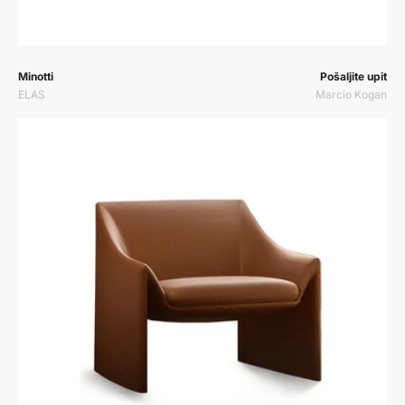
Prodavač:
Prodavač:
Minotti
Pošaljite upit
ELAS
Marcio Kogan