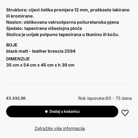
Struktura: cijevi čelika promjera 12 mm, praškasto lakirane
ili kromirane.
Naslon: oblikovana vatrootporna poliuretanska pjena
Sjedalo: tapecirana višeslojna ploča
Stolica je uvijek potpuno tapecirana u tkaninu ili kožu.
BOJE
black matt - leather brescia 2594
DIMENZIJE
35 cm x 54 cm x 45 cm x h 39 cm
Rok isporuke:
60 - 75 dana
€3.332,50
Dodaj u košaricu
Zatražite više informacija