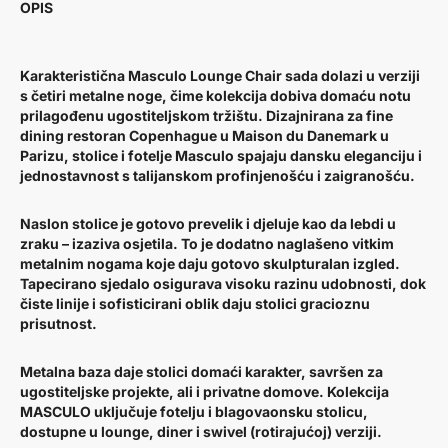
OPIS
Karakteristična Masculo Lounge Chair sada dolazi u verziji
s četiri metalne noge, čime kolekcija dobiva domaću notu
prilagođenu ugostiteljskom tržištu. Dizajnirana za fine
dining restoran Copenhague u Maison du Danemark u
Parizu, stolice i fotelje Masculo spajaju dansku eleganciju i
jednostavnost s talijanskom profinjenošću i zaigranošću.
Naslon stolice je gotovo prevelik i djeluje kao da lebdi u
zraku – izaziva osjetila. To je dodatno naglašeno vitkim
metalnim nogama koje daju gotovo skulpturalan izgled.
Tapecirano sjedalo osigurava visoku razinu udobnosti, dok
čiste linije i sofisticirani oblik daju stolici gracioznu
prisutnost.
Metalna baza daje stolici domaći karakter, savršen za
ugostiteljske projekte, ali i privatne domove. Kolekcija
MASCULO uključuje fotelju i blagovaonsku stolicu,
dostupne u lounge, diner i swivel (rotirajućoj) verziji.