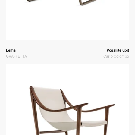
Prodavač:
Prodavač:
Lema
Pošaljite upit
GRAFFETTA
Carlo Colombo