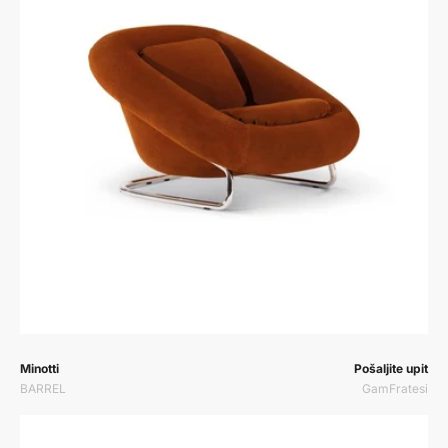
Prodavač:
Prodavač:
Minotti
Pošaljite upit
BARREL
GamFratesi