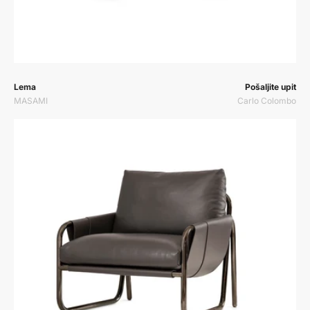
Prodavač:
Prodavač:
Lema
Pošaljite upit
MASAMI
Carlo Colombo