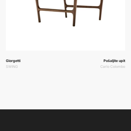
Prodavač:
Prodavač:
Giorgetti
Pošaljite upit
SWING
Carlo Colombo