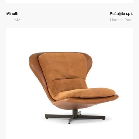
Prodavač:
Prodavač:
Minotti
Pošaljite upit
LILLIAM
Hannes Peer