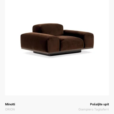
Prodavač:
Prodavač:
Minotti
Pošaljite upit
ORION
Giampiero Tagliaferri