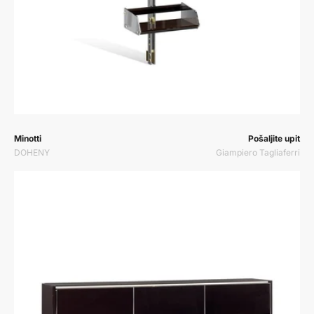
Prodavač:
Prodavač:
Minotti
Pošaljite upit
DOHENY
Giampiero Tagliaferri