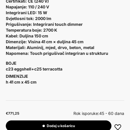
Certifikati:
CE (240 V)
Napajanje:
110 / 240 V
Integrirani LED:
15 W
Svjetlosni tok:
2000 lm
Prigušivanje:
Integrirani touch dimmer
Temperatura boje:
2700 K
Kabel:
Duljina 150 cm
Dimenzije:
Visina 41 cm × duljina 45 cm
Materijali:
Aluminij, mjed, drvo, beton, metal
Napomena:
Touch prigušivač integriran u strukturu
BOJE
c23 eggshell+c25 terracotta
DIMENZIJE
h 41 cm x 45 cm
Rok isporuke:
45 - 60 dana
€771,25
Dodaj u košaricu