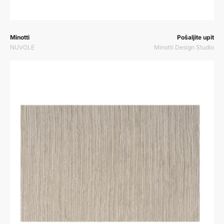
Prodavač:
Prodavač:
Minotti
Pošaljite upit
NUVOLE
Minotti Design Studio