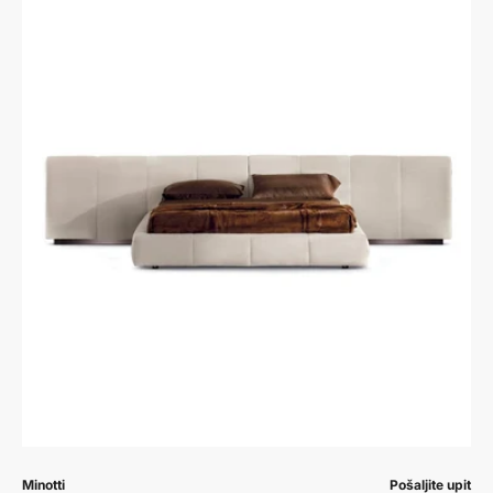
Prodavač:
Prodavač:
Minotti
Pošaljite upit