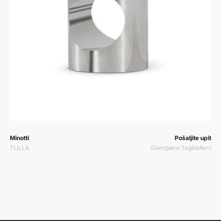
Prodavač:
Prodavač:
Minotti
Pošaljite upit
TULLA
Giampiero Taglliaferri