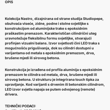
OPIS
Kolekcija
Nastro, dizajnirana od strane studija Studiopepe,
obuhvaća viseće, zidne, podne i stolne svjetiljke s
konstrukcijom od aluminijske trake s epoksidnim
praškastim premazom. Karakterističan cilindrični uteg
uravnotežuje fleksibilnu formu svjetiljke, stvarajući
profinjen vizualni balans. Izvor svjetlosti čini LED traka s
mogućnošću prigušivanja, dok su cilindri dostupni u
varijantama od metala s epoksidnim premazom, drva,
brušene mjedi ili sirovog betona.
Konstrukcija je izrađena od profila aluminija s epoksidnim
premazom te cilindra od metala, drva, brušene mjedi ili
sirovog betona. U strukturu je integrirana
touch
tipka za
upravljanje. Kod varijanti s drvenim ili betonskim cilindrom,
LED izvor svjetla napaja se putem odvojenog (remote)
drivera.
TEHNIČKI PODACI: