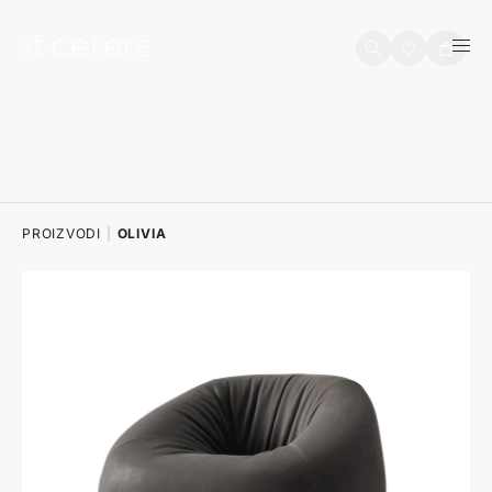
na sadržaj
Košarica
PROIZVODI
|
OLIVIA