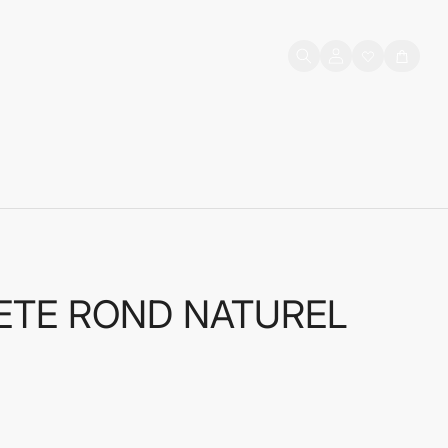
Prijava
Košarica
korisnika
ETE ROND NATUREL