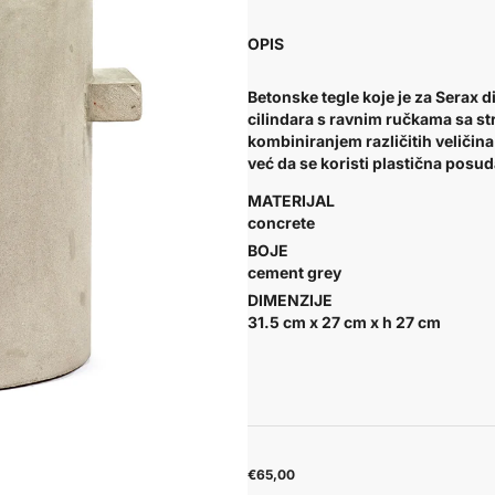
OPIS
Betonske tegle
koje je za Serax 
cilindara s ravnim ručkama sa str
kombiniranjem različitih veličina 
već da se koristi plastična posuda
MATERIJAL
concrete
BOJE
cement grey
DIMENZIJE
31.5 cm x 27 cm x h 27 cm
€65,00