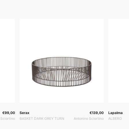
ač:
Prodavač:
Prodavač:
Prodavač:
€99,00
Serax
€139,00
Lapalma
Sciortino
BASKET DARK GREY TURN
Antonino Sciortino
ALBERO