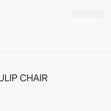
Prijava
Košarica
korisnika
ULIP CHAIR