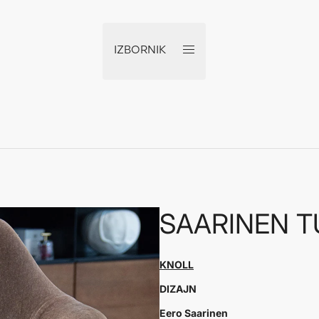
IZBORNIK
SAARINEN T
KNOLL
DIZAJN
Eero Saarinen