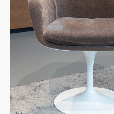
1
/
4