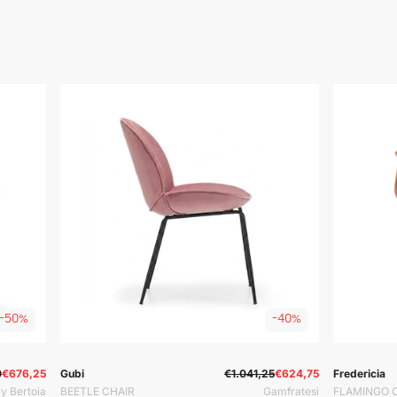
-50%
-40%
č:
Prodavač:
Prodavač:
Prodavač:
0
€676,25
Gubi
€1.041,25
€624,75
Fredericia
y Bertoia
BEETLE CHAIR
Gamfratesi
FLAMINGO 