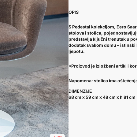
OPIS
S Pedestal kolekcijom, Eero Saari
stolova i stolica, pojednostavlj
predstavlja ključni trenutak u p
dodatak svakom domu – istinski kl
ljepotu.
*Proizvod je izložbeni artikl i k
Napomena: stolica ima oštećenje
DIMENZIJE
68 cm x 59 cm x 48 cm x h 81 cm