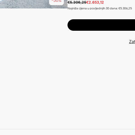
-50%
€5.306,25
€2.653,12
Najniža cijena u posljednjih 30 dana: €5.306,25
Zat