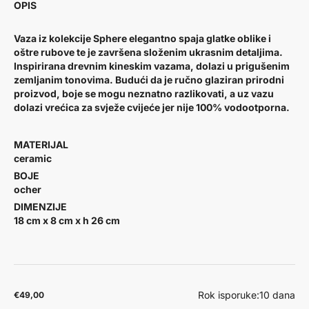
OPIS
Vaza iz kolekcije Sphere elegantno spaja glatke oblike i
oštre rubove te je završena složenim ukrasnim detaljima.
Inspirirana drevnim kineskim vazama, dolazi u prigušenim
zemljanim tonovima. Budući da je ručno glaziran prirodni
proizvod, boje se mogu neznatno razlikovati, a uz vazu
dolazi vrećica za svježe cvijeće jer nije 100% vodootporna.
MATERIJAL
ceramic
BOJE
ocher
DIMENZIJE
18 cm x 8 cm x h 26 cm
Rok isporuke:
10 dana
€49,00