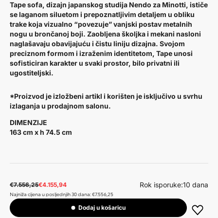
Tape sofa, dizajn japanskog studija Nendo za Minotti, ističe
se laganom siluetom i prepoznatljivim detaljem u obliku
trake koja vizualno “povezuje” vanjski postav metalnih
nogu u brončanoj boji. Zaobljena školjka i mekani nasloni
naglašavaju obavijajuću i čistu liniju dizajna. Svojom
preciznom formom i izraženim identitetom, Tape unosi
sofisticiran karakter u svaki prostor, bilo privatni ili
ugostiteljski.
*Proizvod je izložbeni artikl i korišten je isključivo u svrhu
izlaganja u prodajnom salonu.
DIMENZIJE
163 cm x h 74.5 cm
Rok isporuke:
10 dana
€7.556,25
€4.155,94
Najniža cijena u posljednjih 30 dana: €7.556,25
Dodaj u košaricu