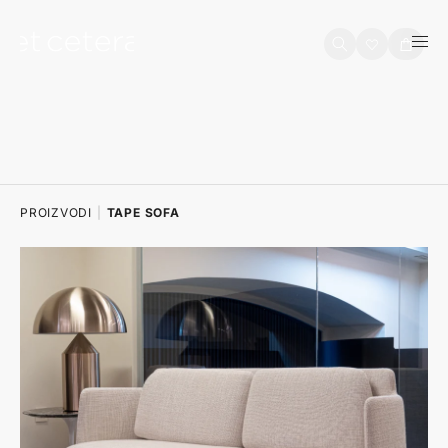
na sadržaj
Košarica
PROIZVODI
|
TAPE SOFA