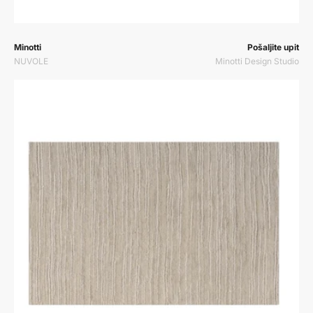
Prodavač:
Prodavač:
Minotti
Pošaljite upit
NUVOLE
Minotti Design Studio