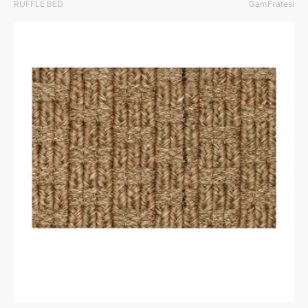
RUFFLE BED
GamFratesi