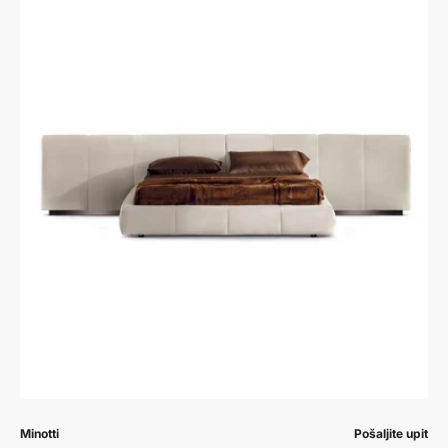
Prodavač:
Prodavač:
Minotti
Pošaljite upit