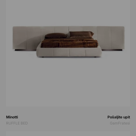
Prodavač:
Prodavač:
Minotti
Pošaljite upit
RUFFLE BED
GamFratesi