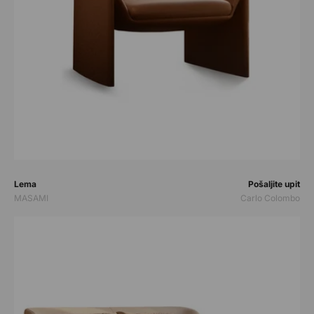
Prodavač:
Prodavač:
Lema
Pošaljite upit
MASAMI
Carlo Colombo