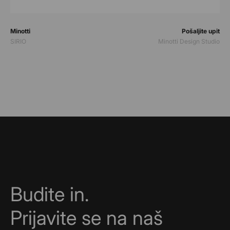
Prodavač:
Prodavač:
Minotti
Pošaljite upit
SIRIO
Minotti Design Studio
Budite in.
Prijavite se na naš