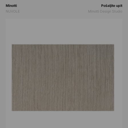
Prodavač:
Prodavač:
Minotti
Pošaljite upit
NUVOLE
Minotti Design Studio