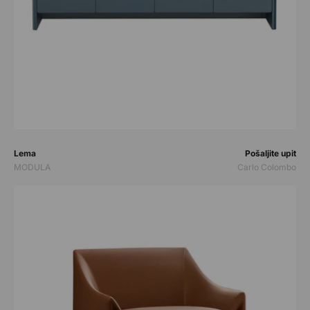
Prodavač:
Prodavač:
Lema
Pošaljite upit
MODULA
Carlo Colombo