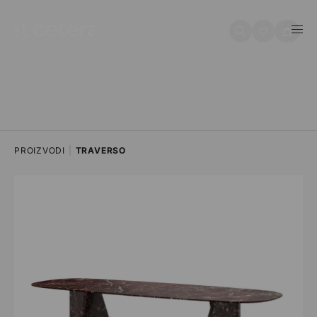
na sadržaj
Košarica
PROIZVODI
|
TRAVERSO