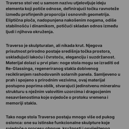
Traverso stol već u samom nazivu utjelovljuje ideju
elementa koji potiče odnose, definirajući točku ravnoteže
između profinjenih proporcija i osnovnih geometrija.
Eliptična ploča, nadopunjena nakošenim nogama, odiše
stabilnošću i dinamikom, potičući skladan odnos između
ljudi i njihova okruženja.
Traverso je skulpturalan, ali nikada krut. Njegova
prisutnost prirodno postaje središnja točka prostora,
usklađujući lakoću i čvrstoću, eleganciju i suzdržanost.
Materijal dolazi u prvi plan: noge stola mogu se izraditi od
Re-Glassinga, regeneriranog stakla dobivenog
recikliranjem rashodovanih solarnih panela. Samljeveno u
prah i spojeno s prirodnim vezivima, ovaj materijal
postupno poprima oblik, stvarajući jedinstvenu mineralnu
strukturu s nježnim valovitim uzorcima i dragocjenim
nesavršenostima koje svjedoče o protoku vremena i
memoriji stakla.
Tako noge stola Traverso postaju mnogo više od pukog
oslonca: one su istinske funkcionalne skulpture koje
svjedoče o procesu obnove, kružnosti i osviještenog