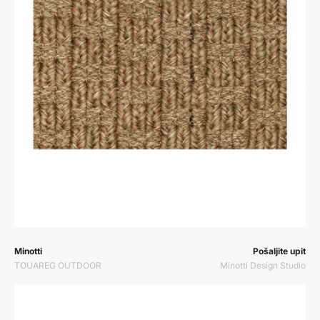
Prodavač:
Prodavač:
Minotti
Pošaljite upit
TOUAREG OUTDOOR
Minotti Design Studio