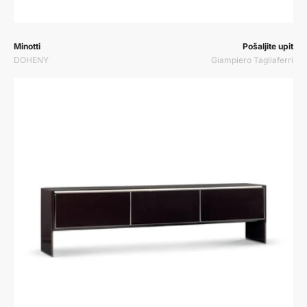
Prodavač:
Prodavač:
Minotti
Pošaljite upit
DOHENY
Giampiero Tagliaferri