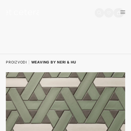
na sadržaj
Košarica
PROIZVODI
|
WEAVING BY NERI & HU