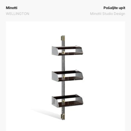
Prodavač:
Prodavač:
Minotti
Pošaljite upit
WELLINGTON
Minotti Studio Design