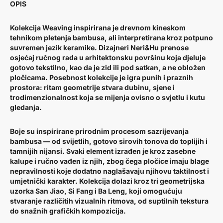
OPIS
Kolekcija Weaving inspirirana je drevnom kineskom
tehnikom pletenja bambusa, ali interpretirana kroz potpuno
suvremen jezik keramike. Dizajneri Neri&Hu prenose
osjećaj ručnog rada u arhitektonsku površinu koja djeluje
gotovo tekstilno, kao da je zid ili pod satkan, a ne obložen
pločicama. Posebnost kolekcije je igra punih i praznih
prostora: ritam geometrije stvara dubinu, sjene i
trodimenzionalnost koja se mijenja ovisno o svjetlu i kutu
gledanja.
Boje su inspirirane prirodnim procesom sazrijevanja
bambusa — od svijetlih, gotovo sirovih tonova do toplijih i
tamnijih nijansi. Svaki element izrađen je kroz zasebne
kalupe i ručno vađen iz njih, zbog čega pločice imaju blage
nepravilnosti koje dodatno naglašavaju njihovu taktilnost i
umjetnički karakter. Kolekcija dolazi kroz tri geometrijska
uzorka San Jiao, Si Fang i Ba Leng, koji omogućuju
stvaranje različitih vizualnih ritmova, od suptilnih tekstura
do snažnih grafičkih kompozicija.