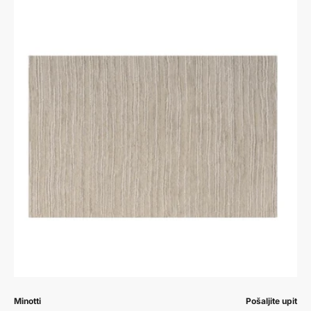
Prodavač:
Prodavač:
Minotti
Pošaljite upit