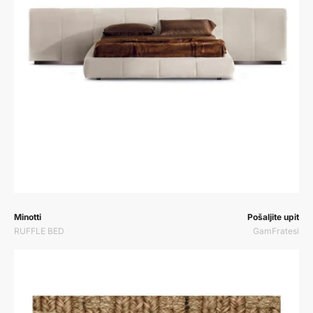
Prodavač:
Prodavač:
Minotti
Pošaljite upit
RUFFLE BED
GamFratesi