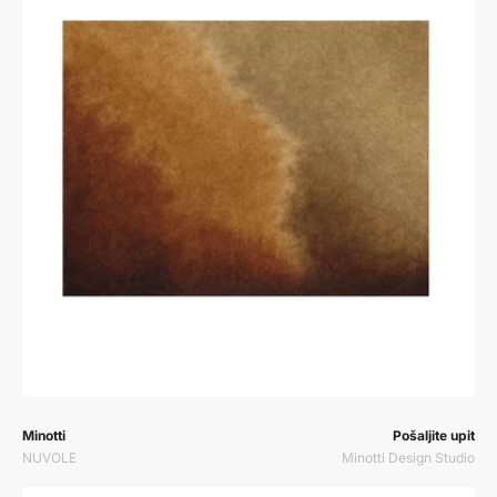
Prodavač:
Prodavač:
Minotti
Pošaljite upit
NUVOLE
Minotti Design Studio