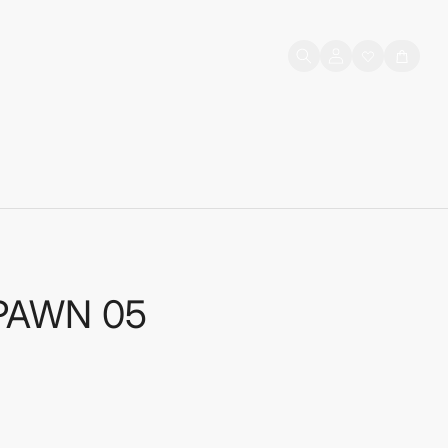
Prijava
Košarica
korisnika
 PAWN 05