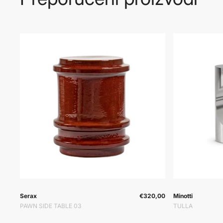
Prodavač:
Prodavač:
Prodavač:
Serax
€320,00
Minotti
PAWN SIDE TABLE 03
TULLA