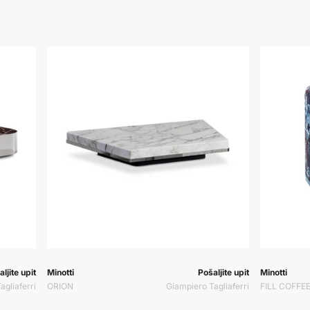
:
Prodavač:
Prodavač:
Prodavač:
ljite upit
Minotti
Pošaljite upit
Minotti
agliaferri
ORION
Giampiero Tagliaferri
FILL COFFE