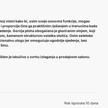
lnoj visini kako bi, osim svoje osnovne funkcije, mogao
ik i proporcije čine ga praktičnim rješenjem u trenucima kada
jedenje. Gornja ploha obogaćena je glaziranim slojem, koji
bom, kamenom strukturom ostatka stolića. Osim estetske
unkcionalnu ulogu jer omogućuje ugodnije sjedenje, bez
ršinu.
orišten je iskučivo u svrhu izlaganja u prodajnom salonu.
Rok isporuke:
10 dana