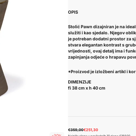
OPIS
Stolić Pawn dizajniran je na idea
služiti i kao sjedalo. Njegov obl
je potreban dodatni prostor za s
stvara elegantan kontrast s gru
vrijednosti, ovaj detalj ima i f
zapinjanja odjeće o hrapavu pov
*Proizvod je izložbeni artikl i k
DIMENZIJE
fi 38 cm x h 40 cm
€359,00
€251,30