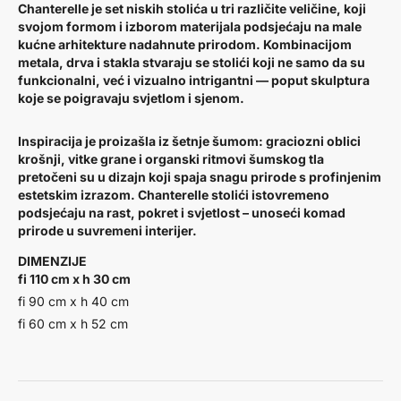
Chanterelle je set niskih stolića u tri različite veličine, koji
svojom formom i izborom materijala podsjećaju na male
kućne arhitekture nadahnute prirodom. Kombinacijom
metala, drva i stakla stvaraju se stolići koji ne samo da su
funkcionalni, već i vizualno intrigantni — poput skulptura
koje se poigravaju svjetlom i sjenom.
Inspiracija je proizašla iz šetnje šumom: graciozni oblici
krošnji, vitke grane i organski ritmovi šumskog tla
pretočeni su u dizajn koji spaja snagu prirode s profinjenim
estetskim izrazom. Chanterelle stolići istovremeno
podsjećaju na rast, pokret i svjetlost – unoseći komad
prirode u suvremeni interijer.
DIMENZIJE
fi 110 cm x h 30 cm
fi 90 cm x h 40 cm
fi 60 cm x h 52 cm