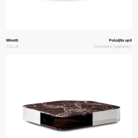
Prodavač:
Prodavač:
Minotti
Pošaljite upit
TULLA
Giampiero Taglliaferri