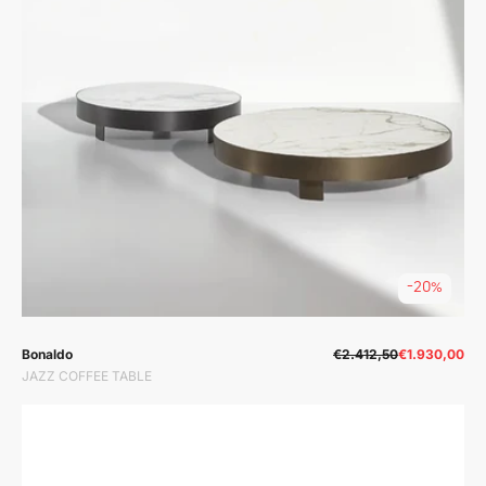
-20%
Prodavač:
Prodavač:
Bonaldo
€2.412,50
€1.930,00
JAZZ COFFEE TABLE