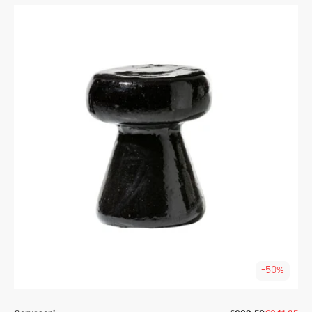
-50%
Prodavač:
Prodavač: