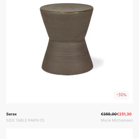
-30%
Prodavač:
Prodavač:
Serax
€359,00
€251,30
SIDE TABLE PAWN 05
Marie Michielssen