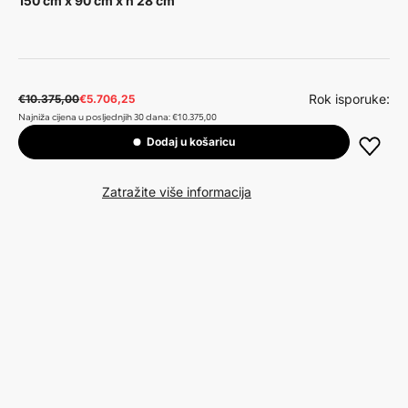
150 cm x 90 cm x h 28 cm
Rok isporuke:
€10.375,00
€5.706,25
Najniža cijena u posljednjih 30 dana: €10.375,00
Dodaj u košaricu
Zatražite više informacija