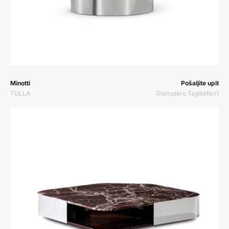
Prodavač:
Prodavač:
Minotti
Pošaljite upit
TULLA
Giampiero Taglliaferri