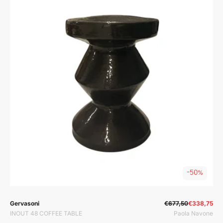
-50%
Prodavač:
Prodavač:
Gervasoni
€677,50
€338,75
INOUT 48 COFFEE TABLE
Paola Navone