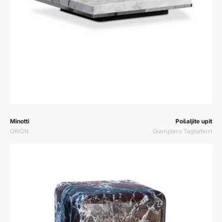
Prodavač:
Prodavač:
Minotti
Pošaljite upit
ORION
Giampiero Tagliaferri