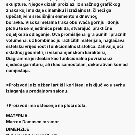
skulpture. Njegov dizajn proizlazi iz snažnog grafičkog
znaka koji mu daje dinamiku i izražajnost, čineći ga
upečatljivim središnjim elementom dnevnog
boravka. Visoka metalna traka obuhvaća gornju i donju
plohu te se mjestimice prekida, stvarajući praktične
odjeljke za odlaganje. Ova promišljena igra punih i praznih
volumena, uz kombinaciju različitih materijala, naglašava
estetsku vrijednost i funkcionalnost stolića. Zahvaljujući
skladnoj geometriji i višenamjenskom karakteru,
Diagramma je idealan kao funkcionalna površina uz
sjedeću garnituru, ali i kao samostalan, dekorativan komad
namještaja.
*Proizvod je izložbeni artikl i korišten je isključivo u svrhu
izlaganja u prodajnom salonu.
*Proizvod ima oštećenje na ploči stola.
MATERIJAL
Marron Damasco mramor
DIMENZIJE