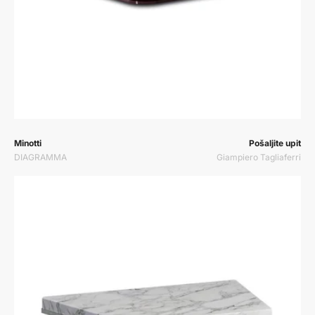
Prodavač:
Prodavač:
Minotti
Pošaljite upit
DIAGRAMMA
Giampiero Tagliaferri