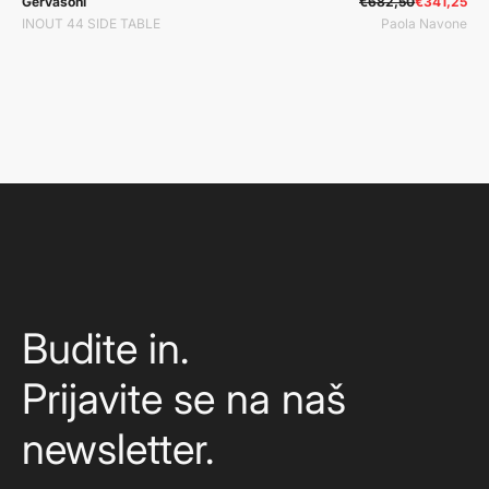
Gervasoni
€682,50
€341,25
INOUT 44 SIDE TABLE
Paola Navone
Budite in.
Prijavite se na naš
newsletter.