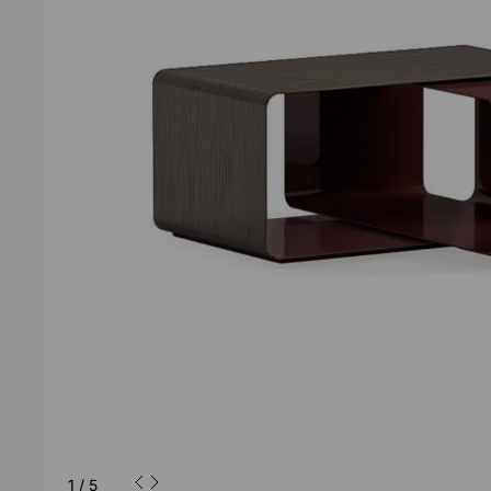
1
/
5