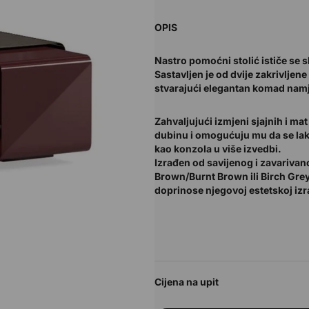
OPIS
Nastro pomoćni stolić ističe se 
Sastavljen je od dvije zakrivljen
stvarajući elegantan komad namje
Zahvaljujući izmjeni sjajnih i ma
dubinu i omogućuju mu da se lako u
kao konzola u više izvedbi.
Izrađen od savijenog i zavarivan
Brown/Burnt Brown ili Birch Grey
doprinose njegovoj estetskoj izr
Cijena na upit