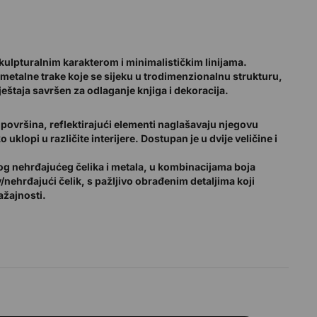
skulpturalnim karakterom i minimalističkim linijama.
e metalne trake koje se sijeku u trodimenzionalnu strukturu,
štaja savršen za odlaganje knjiga i dekoracija.
t površina, reflektirajući elementi naglašavaju njegovu
klopi u različite interijere. Dostupan je u dvije veličine i
og nehrđajućeg čelika i metala, u kombinacijama boja
/nehrđajući čelik, s pažljivo obrađenim detaljima koji
ažajnosti.